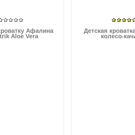
кроватку Афалина
Детская кроватк
trik Aloe Vera
колесо-кач