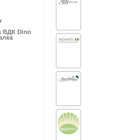
а ВДК Dino
алка