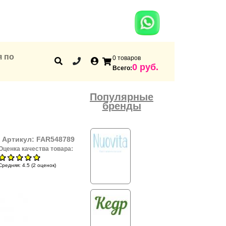
я по
0 товаров
Корзина
0 руб.
Всего:
Популярные
бренды
Артикул:
FAR548789
Оценка качества товара:
Средняя:
4.5
(
2
оценок)