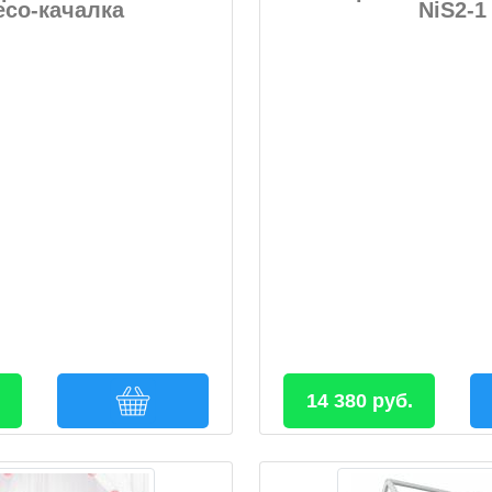
есо-качалка
NiS2-1
14 380 руб.