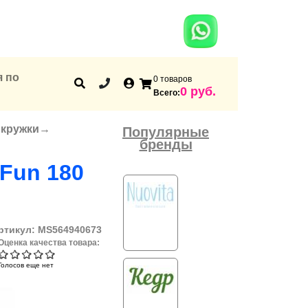
я по
0 товаров
Корзина
0 руб.
Всего:
 кружки
→
Популярные
бренды
Fun 180
ртикул:
MS564940673
Оценка качества товара:
Голосов еще нет