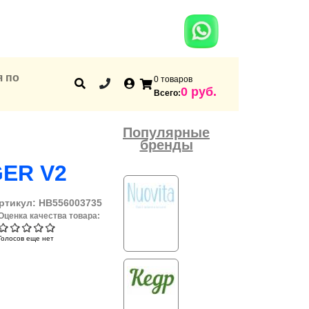
я по
0 товаров
Корзина
0 руб.
Всего:
Популярные
бренды
GER V2
ртикул:
HB556003735
Оценка качества товара:
Голосов еще нет