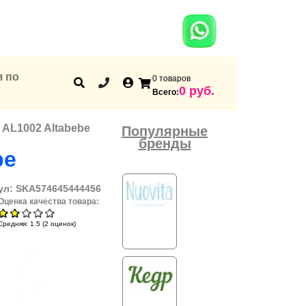
я по
0 товаров
Корзина
0 руб.
Всего:
 AL1002 Altabebe
Популярные
бренды
be
ул:
SKA574645444456
Оценка качества товара:
Средняя:
1.5
(
2
оценок)