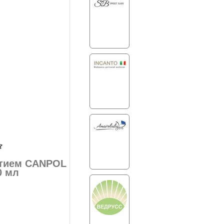
стием CANPOL
0 мл