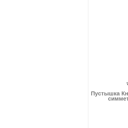
Пустышка Кн
симме